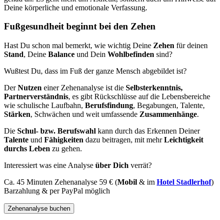
Deine körperliche und emotionale Verfassung.
Fußgesundheit beginnt bei den Zehen
Hast Du schon mal bemerkt, wie wichtig Deine
Zehen
für deinen
Stand
, Deine
Balance
und Dein
Wohlbefinden
sind?
Wußtest Du, dass im Fuß der ganze Mensch abgebildet ist?
Der
Nutzen
einer Zehenanalyse ist die
Selbsterkenntnis,
Partnerverständnis
, es gibt Rückschlüsse auf die Lebensbereiche
wie schulische Laufbahn,
Berufsfindung
, Begabungen, Talente,
Stärken
, Schwächen und weit umfassende
Zusammenhänge
.
Die
Schul- bzw. Berufswahl
kann durch das Erkennen Deiner
Talente
und
Fähigkeiten
dazu beitragen, mit mehr
Leichtigkeit
durchs Leben
zu gehen.
Interessiert was eine Analyse
über Dich
verrät?
Ca. 45 Minuten Zehenanalyse 59 € (
Mobil
& im
Hotel Stadlerhof
)
Barzahlung & per PayPal möglich
Zehenanalyse buchen