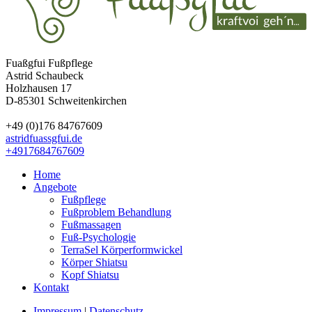
Fuaßgfui Fußpflege
Astrid Schaubeck
Holzhausen 17
D-85301 Schweitenkirchen
+49 (0)176 84767609
astrid
fuassgfui.de
+4917684767609
Home
Angebote
Fußpflege
Fußproblem Behandlung
Fußmassagen
Fuß-Psychologie
TerraSel Körperformwickel
Körper Shiatsu
Kopf Shiatsu
Kontakt
Impressum
|
Datenschutz