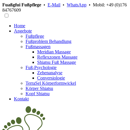
Fuaßgfui Fußpflege
•
E-Mail
•
WhatsApp
• Mobil:
+49 (0)176
84767609
Home
Angebote
Fußpflege
Fußproblem Behandlung
Fußmassagen
Meridian Massage
Reflexzonen Massage
Shiatsu Fuß Massage
Fuß-Psychologie
Zehenanalyse
Conversiologie
TerraSel Körperformwickel
Körper Shiatsu
Kopf Shiatsu
Kontakt